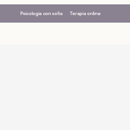
Psicologia con sofia
Terapia online
Evolución personal
mpañar a un ami